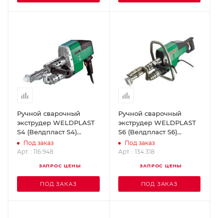
Ручной сварочный
Ручной сварочный
экструдер WELDPLAST
экструдер WELDPLAST
S4 (Велдпласт S4)
S6 (Велдпласт S6)
LEISTER 116.948
LEISTER 134.318
Под заказ
Под заказ
Арт. : 116.948
Арт. : 134.318
ЗАПРОС ЦЕНЫ
ЗАПРОС ЦЕНЫ
ПОД ЗАКАЗ
ПОД ЗАКАЗ