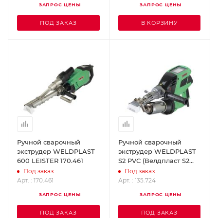
ЗАПРОС ЦЕНЫ
ЗАПРОС ЦЕНЫ
ПОД ЗАКАЗ
В КОРЗИНУ
Ручной сварочный
Ручной сварочный
экструдер WELDPLAST
экструдер WELDPLAST
600 LEISTER 170.461
S2 PVC (Велдпласт S2
PVC) LEISTER 135.724
Под заказ
Под заказ
Арт. : 170.461
Арт. : 135.724
ЗАПРОС ЦЕНЫ
ЗАПРОС ЦЕНЫ
ПОД ЗАКАЗ
ПОД ЗАКАЗ