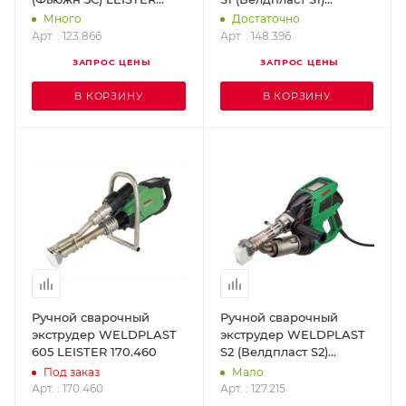
123.866
LEISTER 148.396
Много
Достаточно
Арт. : 123.866
Арт. : 148.396
ЗАПРОС ЦЕНЫ
ЗАПРОС ЦЕНЫ
В КОРЗИНУ
В КОРЗИНУ
Ручной сварочный
Ручной сварочный
экструдер WELDPLAST
экструдер WELDPLAST
605 LEISTER 170.460
S2 (Велдпласт S2)
LEISTER 127.215
Под заказ
Мало
Арт. : 170.460
Арт. : 127.215